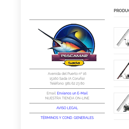
PRODUC
Avenida del Puerto nº 16
15160 Sada (A Coruña)
Teléfono: 981 62 23 80
Email:
Envíanos un E-Mail
NUESTRA TIENDA ON-LINE
AVISO LEGAL
TÉRMINOS Y
COND. GENERALES