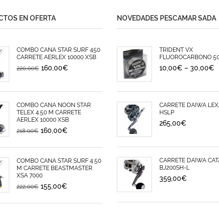
TOS EN OFERTA
NOVEDADES PESCAMAR SADA
COMBO CAÑA STAR SURF 450
TRIDENT VX
CARRETE AERLEX 10000 XSB
FLUOROCARBONO 5
160,00
€
10,00
€
–
30,00
€
220,00
€
COMBO CAÑA NOON STAR
CARRETE DAIWA LEX
TELEX 4.50 M CARRETE
HSLP
AERLEX 10000 XSB
265,00
€
160,00
€
218,00
€
CARRETE DAIWA CAT
COMBO CAÑA STAR SURF 4.50
BJ200SH-L
M CARRETE BEASTMASTER
XSA 7000
359,00
€
155,00
€
222,00
€