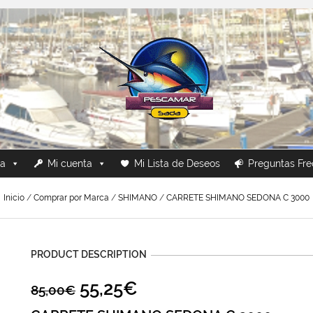
ca
Mi cuenta
Mi Lista de Deseos
Preguntas Fre
Inicio
/
Comprar por Marca
/
SHIMANO
/
CARRETE SHIMANO SEDONA C 3000
PRODUCT DESCRIPTION
55,25
€
85,00
€