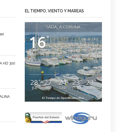
EL TIEMPO, VIENTO Y MAREAS
SADA, A CORUÑA
0M
16
°
clear sky
93% humedad
viento: 1m/s SE
MAX 18 • MIN
16
A HD 300
28
27
24
23
23
°
°
°
°
°
JUE
VIE
SAB
DOM
LUN
ALINA
El Tiempo de OpenWeatherMap