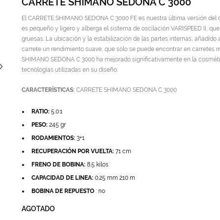
CARRETE SHIMANO SEDONA C 3000
El CARRETE SHIMANO SEDONA C 3000 FE es nuestra última versión del ca
es pequeño y ligero y alberga el sistema de oscilación VARISPEED II, qu
gruesas. La ubicación y la estabilización de las partes internas, añadido
carrete un rendimiento suave, que sólo se puede encontrar en carrete
SHIMANO SEDONA C 3000 ha mejorado significativamente en la cosmética
tecnologías utilizadas en su diseño.
CARACTERÍSTICAS:
CARRETE SHIMANO SEDONA C 3000
RATIO:
5.0:1
PESO:
245 gr
RODAMIENTOS:
3+1
RECUPERACIÓN POR VUELTA:
71 cm
FRENO DE BOBINA:
8.5 kilos
CAPACIDAD DE LINEA:
0.25 mm 210 m
BOBINA DE REPUESTO
: no
AGOTADO