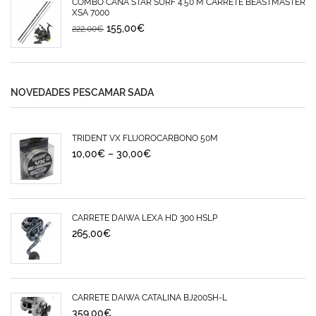
COMBO CAÑA STAR SURF 4.50 M CARRETE BEASTMASTER
XSA 7000
155,00
€
222,00
€
NOVEDADES PESCAMAR SADA
TRIDENT VX FLUOROCARBONO 50M
10,00
€
–
30,00
€
CARRETE DAIWA LEXA HD 300 HSLP
265,00
€
CARRETE DAIWA CATALINA BJ200SH-L
359,00
€