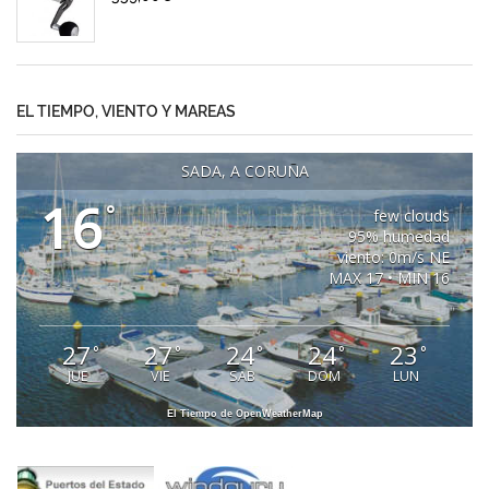
EL TIEMPO, VIENTO Y MAREAS
SADA, A CORUÑA
16
°
few clouds
95% humedad
viento: 0m/s NE
MAX 17 • MIN 16
27
27
24
24
23
°
°
°
°
°
JUE
VIE
SAB
DOM
LUN
El Tiempo de OpenWeatherMap