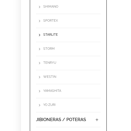
SHIMANO
SPORTEX
STARLITE
STORM
TENRYU
WESTIN
YAMASHITA
YO ZURI
JIBIONERAS / POTERAS