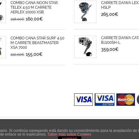
COMBO CAÑA NOON STAR
CARRETE DAIWA LEX
TELEX 4.50 M CARRETE
HSLP
AERLEX 10000 XSB
265,00
€
160,00
€
218,00
€
CARRETE DAIWA CAT
COMBO CAÑA STAR SURF 4.50
BJ200SH-L
M CARRETE BEASTMASTER
XSA 7000
359,00
€
155,00
€
222,00
€
uario. Si continúa navegando está dando su consentimiento para la aceptación de
nte enlace se lo explicamos.
Saber más sobre Cookies