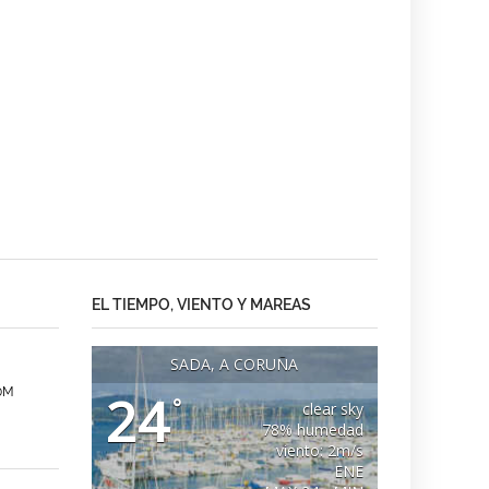
EL TIEMPO, VIENTO Y MAREAS
SADA, A CORUÑA
0M
24
°
clear sky
78% humedad
viento: 2m/s
ENE