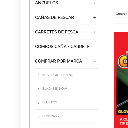
ANZUELOS
Debido a ser la más grande de toda Galicia y una de las mejor valoradas del norte de España,
CAÑAS DE PESCAR
CARRETES DE PESCA
COMBOS CAÑA + CARRETE
COMPRAR POR MARCA
ADC SPORT FISHING
BLACK MINNOW
BLUE FOX
BONEBASS