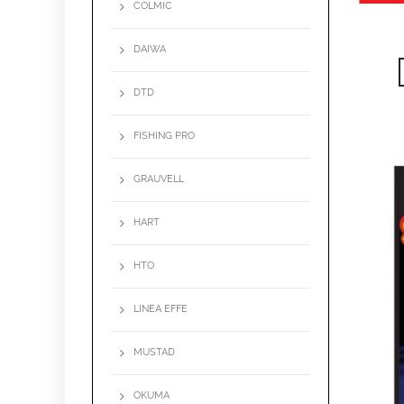
COLMIC
LIS
DAIWA
DTD
FISHING PRO
GRAUVELL
HART
HTO
LINEA EFFE
MUSTAD
OKUMA