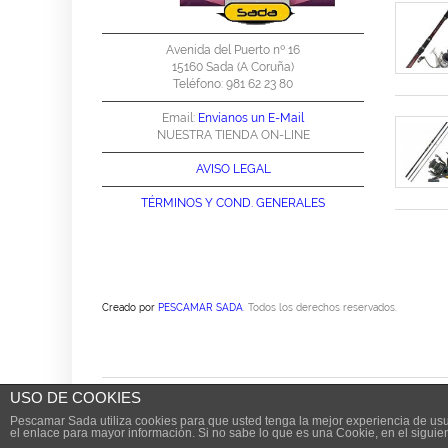
Avenida del Puerto nº 16
15160 Sada (A Coruña)
Teléfono: 981 62 23 80
Email:
Envíanos un E-Mail
NUESTRA TIENDA ON-LINE
AVISO LEGAL
TÉRMINOS Y
COND. GENERALES
Creado por
PESCAMAR SADA
. Todos los derechos reservados.
USO DE COOKIES
Pescamar Sada utiliza cookies para que usted tenga la mejor experiencia de us
el enlace para mayor información. Si no sabe lo que es una Cookie, en el siguie