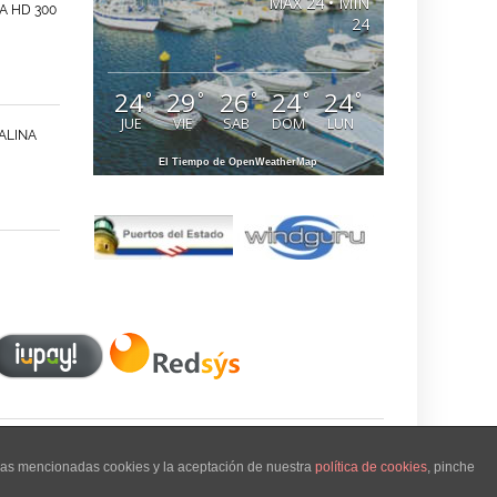
MAX 24 • MIN
A HD 300
24
24
29
26
24
24
°
°
°
°
°
JUE
VIE
SAB
DOM
LUN
ALINA
El Tiempo de OpenWeatherMap
 las mencionadas cookies y la aceptación de nuestra
política de cookies
, pinche