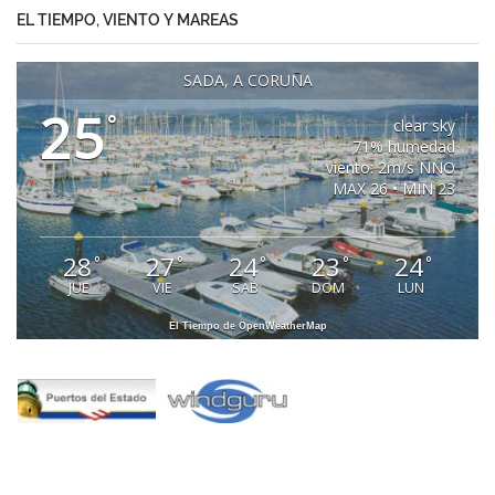
EL TIEMPO, VIENTO Y MAREAS
SADA, A CORUÑA
25
°
clear sky
71% humedad
viento: 2m/s NNO
MAX 26 • MIN 23
28
27
24
23
24
°
°
°
°
°
JUE
VIE
SAB
DOM
LUN
El Tiempo de OpenWeatherMap