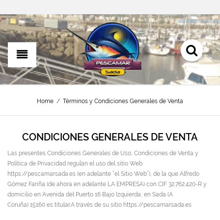
Home
/
Términos y Condiciones Generales de Venta
CONDICIONES GENERALES DE VENTA
Las presentes Condiciones Generales de Uso, Condiciones de Venta y
Política de Privacidad regulan el uso del sitio Web
https://pescamarsada.es (en adelante “el Sitio Web”), de la que Alfredo
Gómez Fariña (de ahora en adelante LA EMPRESA) con CIF 32.762.420-R y
domicilio en Avenida del Puerto 16 Bajo Izquierda, en Sada (A
Coruña) 15160 es titular.A través de su sitio https://pescamarsada.es