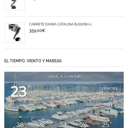
CARRETE DAIWA CATALINA BJ200SH-L
359,00
€
EL TIEMPO, VIENTO Y MAREAS
SADA, A CORUÑA
23
°
clear sky
77% humedad
viento: 2m/s ESE
MAX 24 • MIN 22
28
28
24
26
25
°
°
°
°
°