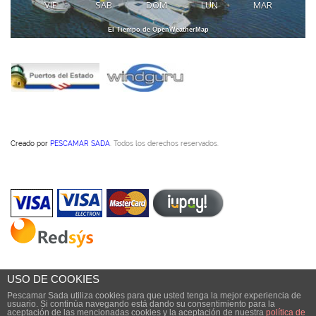
VIE
SAB
DOM
LUN
MAR
El Tiempo de OpenWeatherMap
Creado por
PESCAMAR SADA
. Todos los derechos reservados.
USO DE COOKIES
Pescamar Sada utiliza cookies para que usted tenga la mejor experiencia de
usuario. Si continúa navegando está dando su consentimiento para la
aceptación de las mencionadas cookies y la aceptación de nuestra
política de