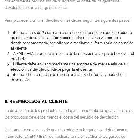
correctamente pero no son de tu agrado), el coste de los gastos de
devolución serán a cargo del cliente.
Para proceder con una devolución, se deben seguir los siguientes pasos:
Informar antes de 7 días naturales desde su recepción que el producto
quiere ser devuelto. La información podrá realizarse via correo a
tienda.pescamarsada@gmail.com o mediante el formulario de atención
al cliente.
LA EMPRESA informará al cliente de la dirección a la que debe enviar el
producto.
El cliente debe enviarlo mediante una empresa de mensajería de su
elección. La devolución debe pagarla el cliente.
Informar de la empresa de mensajería utilizada, fecha y hora de la
devolución.
II. REEMBOLSOS AL CLIENTE
La devolución de los productos dará lugar a un reembolso igual al coste de
los productos devueltos menos el coste del servicio de devolución.
Únicamente en el caso de que el producto entregado sea defectuoso o
incorrecto, LA EMPRESA reembolsará también al Cliente los gastos de