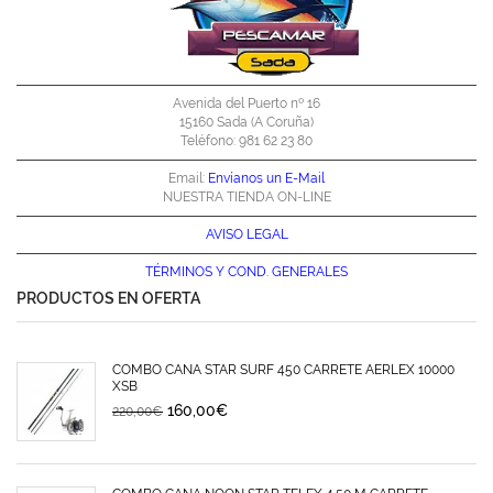
Avenida del Puerto nº 16
15160 Sada (A Coruña)
Teléfono: 981 62 23 80
Email:
Envíanos un E-Mail
NUESTRA TIENDA ON-LINE
AVISO LEGAL
TÉRMINOS Y
COND. GENERALES
PRODUCTOS EN OFERTA
COMBO CAÑA STAR SURF 450 CARRETE AERLEX 10000
XSB
160,00
€
220,00
€