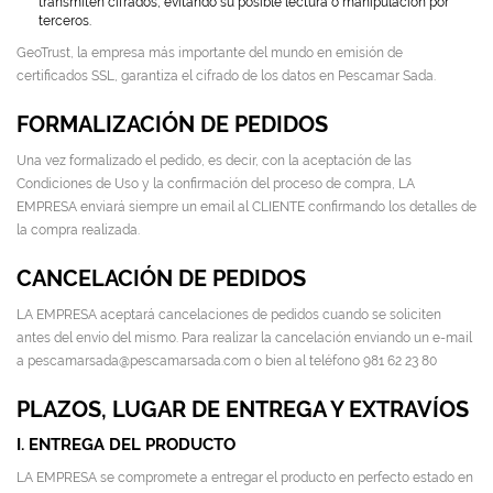
transmiten cifrados, evitando su posible lectura o manipulación por
terceros.
GeoTrust, la empresa más importante del mundo en emisión de
certificados SSL, garantiza el cifrado de los datos en Pescamar Sada.
FORMALIZACIÓN DE PEDIDOS
Una vez formalizado el pedido, es decir, con la aceptación de las
Condiciones de Uso y la confirmación del proceso de compra, LA
EMPRESA enviará siempre un email al CLIENTE confirmando los detalles de
la compra realizada.
CANCELACIÓN DE PEDIDOS
LA EMPRESA aceptará cancelaciones de pedidos cuando se soliciten
antes del envío del mismo. Para realizar la cancelación enviando un e-mail
a pescamarsada@pescamarsada.com o bien al teléfono 981 62 23 80
PLAZOS, LUGAR DE ENTREGA Y EXTRAVÍOS
I. ENTREGA DEL PRODUCTO
LA EMPRESA se compromete a entregar el producto en perfecto estado en