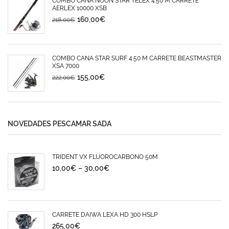
COMBO CAÑA NOON STAR TELEX 4.50 M CARRETE
AERLEX 10000 XSB
160,00
€
218,00
€
COMBO CAÑA STAR SURF 4.50 M CARRETE BEASTMASTER
XSA 7000
155,00
€
222,00
€
NOVEDADES PESCAMAR SADA
TRIDENT VX FLUOROCARBONO 50M
10,00
€
–
30,00
€
CARRETE DAIWA LEXA HD 300 HSLP
265,00
€