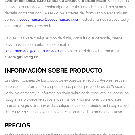
contra-reembolso (solo Tarjeta de crédito o Transferencia)
. Si un usuario
estuviera interesado en recibir algún artículo fuera de estas dimensiones
debería contactar con LA EMPRESA a través del formulario o enviando un
correo a
pescamarsada@pescamarsada.com
, estudiaríamos su solicitud y
le informaríamos al respecto.
CONTACTO: Para cualquier tipo de duda, consulta o sugerencia, puede
enviarnos sus comentarios por email a:
pescamarsada@pescamarsada.com
o bien al teléfono de atención al
cliente
981 62 23 80
.
INFORMACIÓN SOBRE PRODUCTO
Las descripciones de los productos expuestos en el Sitio Web se realizan
en base a la información proporcionada por los proveedores de Pescamar
Sada. No obstante, la información dada sobre cada producto, así como las
fotografías o vídeos relativos a los mismos y los nombres comerciales,
marcas o signos distintivos de cualquier clase contenidos en la página web
de LA EMPRESA, son expuestos en Pescamar Sada a modo orientativo.
PRECIOS