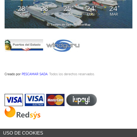
28
28
25
24
24
°
°
°
°
°
VIE
SAB
DOM
LUN
MAR
El Tiempo de OpenWeatherMap
Creado por
PESCAMAR SADA
. Todos los derechos reservados.
USO DE COOKIES