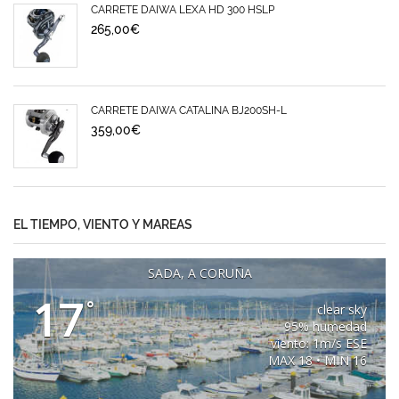
CARRETE DAIWA LEXA HD 300 HSLP
265,00
€
CARRETE DAIWA CATALINA BJ200SH-L
359,00
€
EL TIEMPO, VIENTO Y MAREAS
SADA, A CORUÑA
17
°
clear sky
95% humedad
viento: 1m/s ESE
MAX 18 • MIN 16