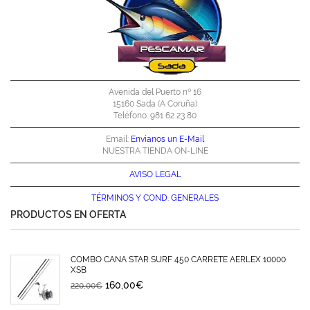
Avenida del Puerto nº 16
15160 Sada (A Coruña)
Teléfono: 981 62 23 80
Email:
Envíanos un E-Mail
NUESTRA TIENDA ON-LINE
AVISO LEGAL
TÉRMINOS Y
COND. GENERALES
PRODUCTOS EN OFERTA
COMBO CAÑA STAR SURF 450 CARRETE AERLEX 10000
XSB
160,00
€
220,00
€