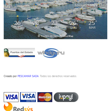
viento: 1m/s NNE
MAX 25 • MIN 23
26
28
23
26
25
°
°
°
°
°
VIE
SAB
DOM
LUN
MAR
El Tiempo de OpenWeatherMap
Creado por
PESCAMAR SADA
. Todos los derechos reservados.