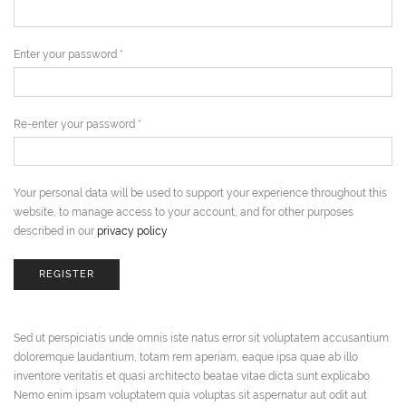
Enter your password
*
Re-enter your password
*
Your personal data will be used to support your experience throughout this
website, to manage access to your account, and for other purposes
described in our
privacy policy
REGISTER
SED UT PERSPICIATIS
Sed ut perspiciatis unde omnis iste natus error sit voluptatem accusantium
doloremque laudantium, totam rem aperiam, eaque ipsa quae ab illo
inventore veritatis et quasi architecto beatae vitae dicta sunt explicabo.
Nemo enim ipsam voluptatem quia voluptas sit aspernatur aut odit aut