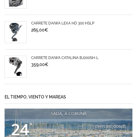
CARRETE DAIWA LEXA HD 300 HSLP
265,00
€
CARRETE DAIWA CATALINA BJ200SH-L
359,00
€
EL TIEMPO, VIENTO Y MAREAS
SADA, A CORUÑA
24
°
overcast clouds
75% humedad