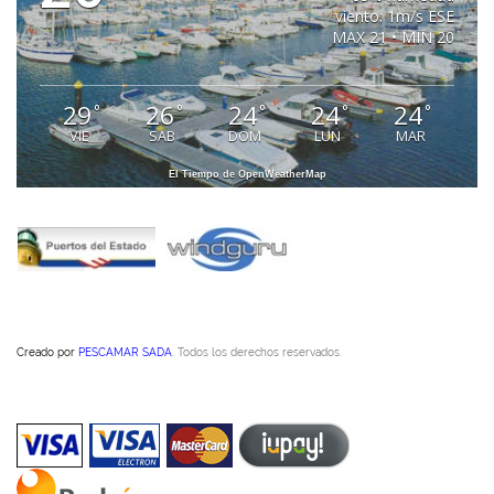
viento: 1m/s ESE
MAX 21 • MIN 20
29
26
24
24
24
°
°
°
°
°
VIE
SAB
DOM
LUN
MAR
El Tiempo de OpenWeatherMap
Creado por
PESCAMAR SADA
. Todos los derechos reservados.