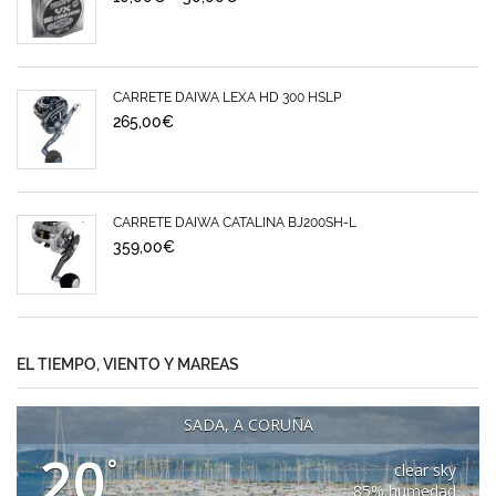
CARRETE DAIWA LEXA HD 300 HSLP
265,00
€
CARRETE DAIWA CATALINA BJ200SH-L
359,00
€
EL TIEMPO, VIENTO Y MAREAS
SADA, A CORUÑA
20
°
clear sky
85% humedad