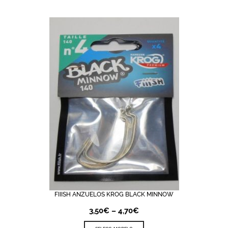
FIIISH ANZUELOS KROG BLACK MINNOW
3,50
€
–
4,70
€