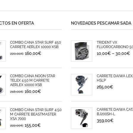
TOS EN OFERTA
NOVEDADES PESCAMAR SADA
COMBO CAÑA STAR SURF 450
TRIDENT VX
CARRETE AERLEX 10000 XSB
FLUOROCARBONO 5
160,00
€
10,00
€
–
30,00
€
220,00
€
COMBO CAÑA NOON STAR
CARRETE DAIWA LEX
TELEX 4.50 M CARRETE
HSLP
AERLEX 10000 XSB
265,00
€
160,00
€
218,00
€
CARRETE DAIWA CAT
COMBO CAÑA STAR SURF 4.50
BJ200SH-L
M CARRETE BEASTMASTER
XSA 7000
359,00
€
155,00
€
222,00
€