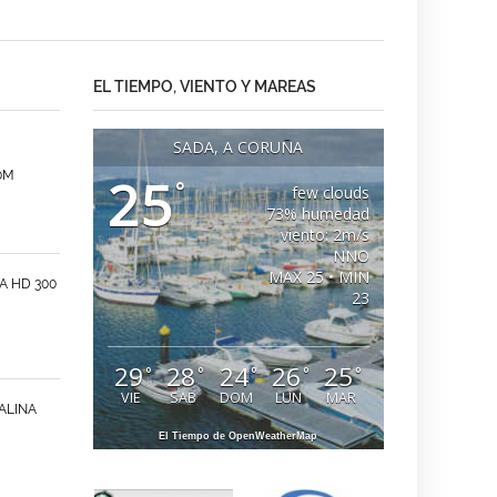
EL TIEMPO, VIENTO Y MAREAS
SADA, A CORUÑA
0M
25
°
few clouds
73% humedad
viento: 2m/s
NNO
MAX 25 • MIN
A HD 300
23
29
28
24
26
25
°
°
°
°
°
VIE
SAB
DOM
LUN
MAR
ALINA
El Tiempo de OpenWeatherMap