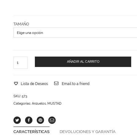
TAMAÑO
ANZUELOS
AÑADIR AL CARRITO
MUSTAD
10001
cantidad
Lista de Deseos
Email to a friend
SKU:
573
Categorías:
Anzuelos
,
MUSTAD
CARACTERÍSTICAS
DEVOLUCIONES Y GARANTÍA