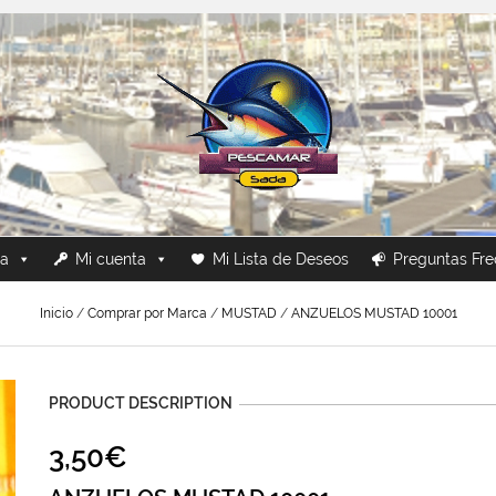
ca
Mi cuenta
Mi Lista de Deseos
Preguntas Fre
Inicio
/
Comprar por Marca
/
MUSTAD
/
ANZUELOS MUSTAD 10001
PRODUCT DESCRIPTION
3,50
€