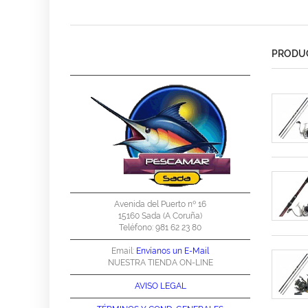
PRODUC
Avenida del Puerto nº 16
15160 Sada (A Coruña)
Teléfono: 981 62 23 80
Email:
Envíanos un E-Mail
NUESTRA TIENDA ON-LINE
AVISO LEGAL