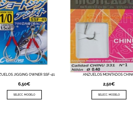
ZUELOS JIGGING OWNER SSF-41
ANZUELOS MONTADOS CHIN
STA DE DESEOS
QUICK VIEW
LISTA DE DESEOS
QUICK 
6,50
€
2,50
€
SELECC. MODELO
SELECC. MODELO