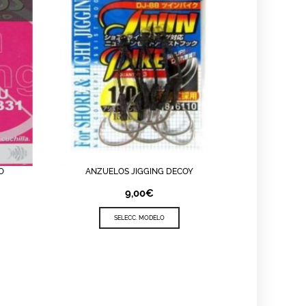
O
ANZUELOS JIGGING DECOY
VIEW
LISTA DE DESEOS
QUICK VIEW
9,00
€
SELECC. MODELO