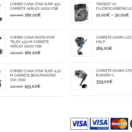
COMBO CAÑA STAR SURF 450
TRIDENT VX
CARRETE AERLEX 10000 XSB
FLUOROCARBONO 5
160,00
€
10,00
€
–
30,00
€
220,00
€
COMBO CAÑA NOON STAR
CARRETE DAIWA LEX
TELEX 4.50 M CARRETE
HSLP
AERLEX 10000 XSB
265,00
€
160,00
€
218,00
€
CARRETE DAIWA CAT
COMBO CAÑA STAR SURF 4.50
BJ200SH-L
M CARRETE BEASTMASTER
XSA 7000
359,00
€
155,00
€
222,00
€