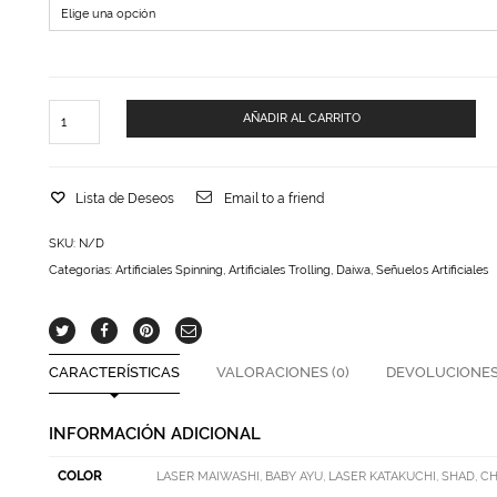
SEÑUELO
AÑADIR AL CARRITO
DAIWA
SEABASS
MINNOW
120
Lista de Deseos
Email to a friend
MM
cantidad
SKU:
N/D
Categorías:
Artificiales Spinning
,
Artificiales Trolling
,
Daiwa
,
Señuelos Artificiales
CARACTERÍSTICAS
VALORACIONES (0)
DEVOLUCIONES
INFORMACIÓN ADICIONAL
COLOR
LASER MAIWASHI, BABY AYU, LASER KATAKUCHI, SHAD, 