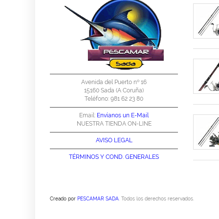
Avenida del Puerto nº 16
15160 Sada (A Coruña)
Teléfono: 981 62 23 80
Email:
Envíanos un E-Mail
NUESTRA TIENDA ON-LINE
AVISO LEGAL
TÉRMINOS Y
COND. GENERALES
Creado por
PESCAMAR SADA
. Todos los derechos reservados.