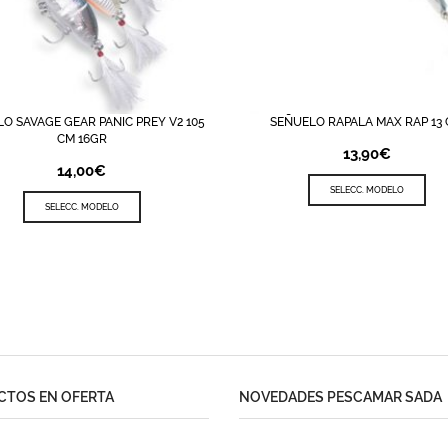
O SAVAGE GEAR PANIC PREY V2 105
SEÑUELO RAPALA MAX RAP 13
STA DE DESEOS
QUICK VIEW
LISTA DE DESEOS
QUICK 
CM 16GR
13,90
€
14,00
€
SELECC. MODELO
SELECC. MODELO
TOS EN OFERTA
NOVEDADES PESCAMAR SADA