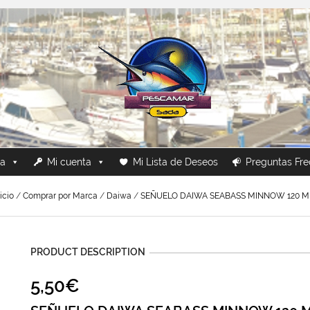
ca
Mi cuenta
Mi Lista de Deseos
Preguntas Fre
icio
/
Comprar por Marca
/
Daiwa
/
SEÑUELO DAIWA SEABASS MINNOW 120 
PRODUCT DESCRIPTION
5,50
€