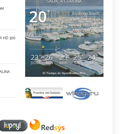
SADA, A CORUÑA
0M
20
°
broken clouds
90% humedad
viento: 0m/s NE
MAX 20 • MIN
19
A HD 300
23
26
25
25
24
°
°
°
°
°
DOM
LUN
MAR
MIE
JUE
ALINA
El Tiempo de OpenWeatherMap