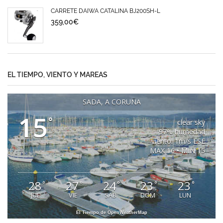
CARRETE DAIWA CATALINA BJ200SH-L
359,00
€
EL TIEMPO, VIENTO Y MAREAS
SADA, A CORUÑA
15
°
clear sky
97% humedad
viento: 1m/s ESE
MAX 16 • MIN 15
28
27
24
23
23
°
°
°
°
°
JUE
VIE
SAB
DOM
LUN
El Tiempo de OpenWeatherMap