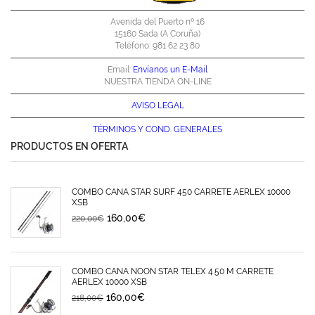
Avenida del Puerto nº 16
15160 Sada (A Coruña)
Teléfono: 981 62 23 80
Email:
Envíanos un E-Mail
NUESTRA TIENDA ON-LINE
AVISO LEGAL
TÉRMINOS Y
COND. GENERALES
PRODUCTOS EN OFERTA
COMBO CAÑA STAR SURF 450 CARRETE AERLEX 10000
XSB
160,00
€
220,00
€
COMBO CAÑA NOON STAR TELEX 4.50 M CARRETE
AERLEX 10000 XSB
160,00
€
218,00
€